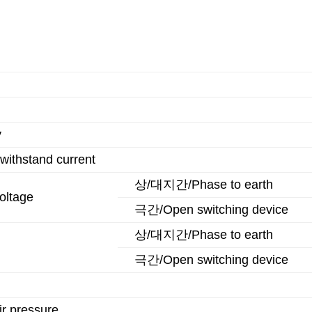
y
thstand current
상/대지간/Phase to earth
ltage
극간/Open switching device
상/대지간/Phase to earth
극간/Open switching device
r pressure