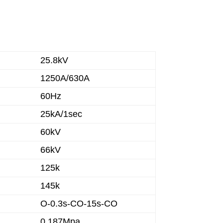
25.8kV
1250A/630A
60Hz
25kA/1sec
60kV
66kV
125k
145k
O-0.3s-CO-15s-CO
0.187Mpa